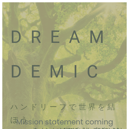
D R E A M
D E M I C
ハ ン ド リ ー フ で 世 界 を 結
ぼ う
Mission statement coming